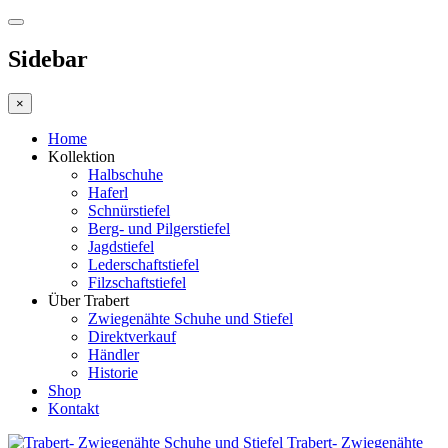
Sidebar
×
Home
Kollektion
Halbschuhe
Haferl
Schnürstiefel
Berg- und Pilgerstiefel
Jagdstiefel
Lederschaftstiefel
Filzschaftstiefel
Über Trabert
Zwiegenähte Schuhe und Stiefel
Direktverkauf
Händler
Historie
Shop
Kontakt
Trabert- Zwiegenähte