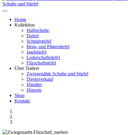
Schuhe und Stiefel
Home
Kollektion
Halbschuhe
Haferl
Schnürstiefel
Berg- und Pilgerstiefel
Jagdstiefel
Lederschaftstiefel
Filzschaftstiefel
Über Trabert
Zwiegenähte Schuhe und Stiefel
Direktverkauf
Händler
Historie
Shop
Kontakt