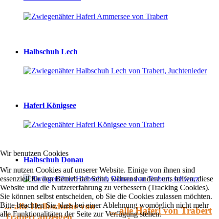
Halbschuh Lech
Haferl Königsee
Wir benutzen Cookies
Halbschuh Donau
Wir nutzen Cookies auf unserer Website. Einige von ihnen sind
essenziell für den Betrieb der Seite, während andere uns helfen, diese
Website und die Nutzererfahrung zu verbessern (Tracking Cookies).
Sie können selbst entscheiden, ob Sie die Cookies zulassen möchten.
... alle Halbschuhe von
Bitte beachten Sie, dass bei einer Ablehnung womöglich nicht mehr
... alle Haferl von Trabert
alle Funktionalitäten der Seite zur Verfügung stehen.
Trabert anzeigen