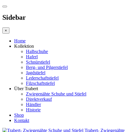
Sidebar
×
Home
Kollektion
Halbschuhe
Haferl
Schnürstiefel
Berg- und Pilgerstiefel
Jagdstiefel
Lederschaftstiefel
Filzschaftstiefel
Über Trabert
Zwiegenähte Schuhe und Stiefel
Direktverkauf
Händler
Historie
Shop
Kontakt
Trabert- Zwiegenähte