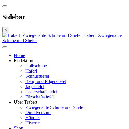
Sidebar
×
Trabert- Zwiegenähte
Schuhe und Stiefel
Home
Kollektion
Halbschuhe
Haferl
Schnürstiefel
Berg- und Pilgerstiefel
Jagdstiefel
Lederschaftstiefel
Filzschaftstiefel
Über Trabert
Zwiegenähte Schuhe und Stiefel
Direktverkauf
Händler
Historie
Shop