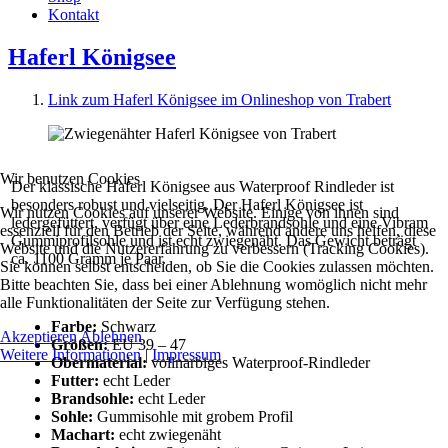
Kontakt
Haferl Königsee
Link zum Haferl Königsee im Onlineshop von Trabert
Wir benutzen Cookies
Der klassische Haferl Königsee aus Waterproof Rindleder ist
besonders robust und vielseitig. Der Haferl Königsee ist
Wir nutzen Cookies auf unserer Website. Einige von ihnen sind
ledergefüttert, verfügt über eine Lederbrandsohle und eine Vibram
essenziell für den Betrieb der Seite, während andere uns helfen, diese
Gummiprofilsohle und ist echt zwiegenäht. Das Gewicht beträgt
Website und die Nutzererfahrung zu verbessern (Tracking Cookies).
ca. 1100 Gramm je Paar.
Sie können selbst entscheiden, ob Sie die Cookies zulassen möchten.
Bitte beachten Sie, dass bei einer Ablehnung womöglich nicht mehr
alle Funktionalitäten der Seite zur Verfügung stehen.
Farbe:
Schwarz
Akzeptieren
Ablehnen
Größen:
EU 39 – 47
Weitere Informationen
|
Impressum
Obermaterial:
vollnarbiges Waterproof-Rindleder
Futter:
echt Leder
Brandsohle:
echt Leder
Sohle:
Gummisohle mit grobem Profil
Machart:
echt zwiegenäht